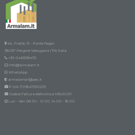
loc. Fratte, 51 - Ponte Regio
38057 Pergine Valsugana (TN) Italia
+39.0461538475
info@armalam.it
WhatsApp
armalamsrl@pec.it
P.IVA IT01847530225
Codice Fattura elettronica M5UXCR1
Lun - Ven 08:30 - 12:00, 14:00 - 18:00