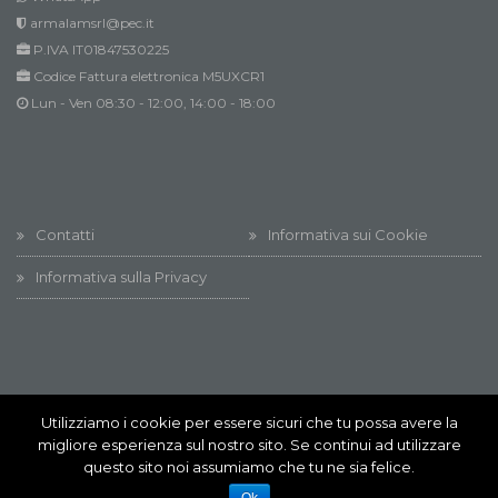
armalamsrl@pec.it
P.IVA IT01847530225
Codice Fattura elettronica M5UXCR1
Lun - Ven 08:30 - 12:00, 14:00 - 18:00
Contatti
Informativa sui Cookie
Informativa sulla Privacy
Utilizziamo i cookie per essere sicuri che tu possa avere la
Innovation @ All rights reserved
migliore esperienza sul nostro sito. Se continui ad utilizzare
Innovation @ All rights reserved
questo sito noi assumiamo che tu ne sia felice.