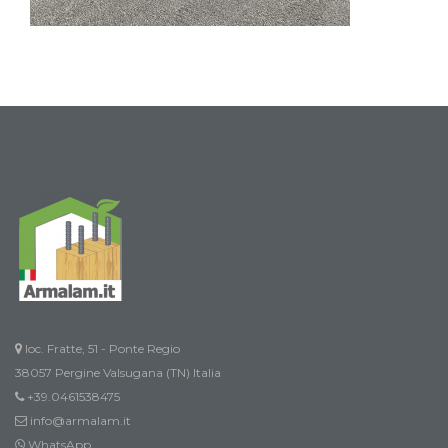
loc. Fratte, 51 - Ponte Regio
38057 Pergine Valsugana (TN) Italia
+39.0461538475
info@armalam.it
WhatsApp