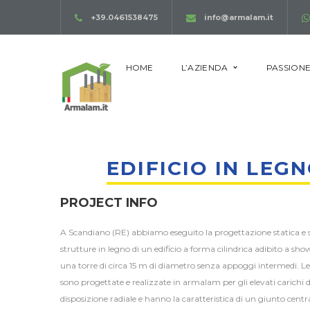
+39.0461538475
info@armalam.it
HOME
L’AZIENDA
PASSIONE
EDIFICIO IN LEG
PROJECT INFO
A Scandiano (RE) abbiamo eseguito la progettazione statica e si
strutture in legno di un edificio a forma cilindrica adibito a sho
una torre di circa 15 m di diametro senza appoggi intermedi. Le 
sono progettate e realizzate in armalam per gli elevati carichi
disposizione radiale e hanno la caratteristica di un giunto centra