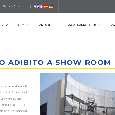
WhatsApp
 PER IL LEGNO
PROGETTI
TRAVI ARMALAM®
PA
NO ADIBITO A SHOW ROOM 
smica relativa alle
w room. Si tratta di
travi del solaio
 di progetto, hanno
le con ripristino di