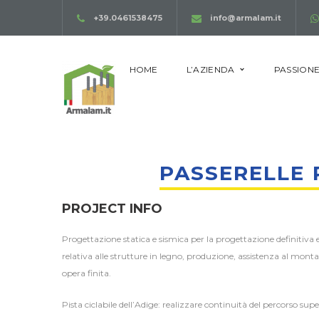
+39.0461538475
info@armalam.it
HOME
L’AZIENDA
PASSIONE
PASSERELLE P
PROJECT INFO
Progettazione statica e sismica per la progettazione definitiva 
relativa alle strutture in legno, produzione, assistenza al mon
opera finita.
Pista ciclabile dell’Adige: realizzare continuità del percorso sup