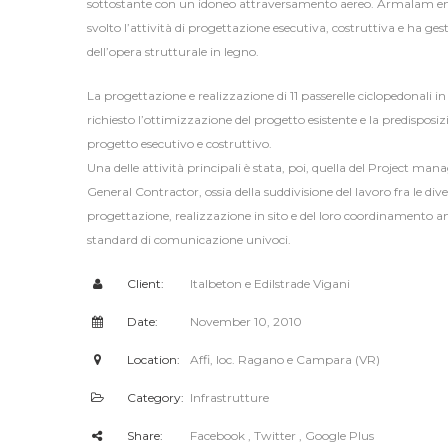
sottostante con un idoneo attraversamento aereo. Armalam e
svolto l’attività di progettazione esecutiva, costruttiva e ha ges
dell’opera strutturale in legno.
La progettazione e realizzazione di 11 passerelle ciclopedonali i
richiesto l’ottimizzazione del progetto esistente e la predisposiz
progetto esecutivo e costruttivo.
Una delle attività principali è stata, poi, quella del Project ma
General Contractor, ossia della suddivisione del lavoro fra le dive
progettazione, realizzazione in sito e del loro coordinamento a
standard di comunicazione univoci.
Client:
Italbeton e Edilstrade Vigani
Date:
November 10, 2010
Location:
Affi, loc. Ragano e Campara (VR)
Category:
Infrastrutture
Share:
Facebook
, Twitter
, Google Plus