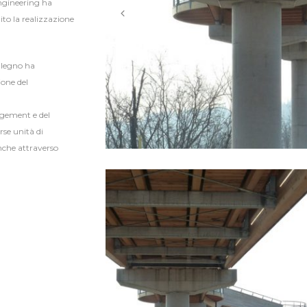
ngineering ha
tito la realizzazione
n legno ha
ione del
nagement e del
rse unità di
nche attraverso