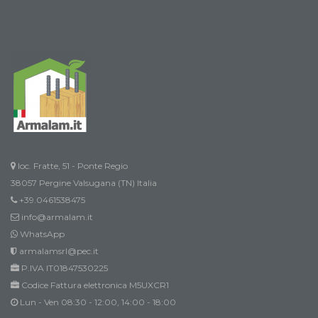
loc. Fratte, 51 - Ponte Regio
38057 Pergine Valsugana (TN) Italia
+39.0461538475
info@armalam.it
WhatsApp
armalamsrl@pec.it
P.IVA IT01847530225
Codice Fattura elettronica M5UXCR1
Lun - Ven 08:30 - 12:00, 14:00 - 18:00