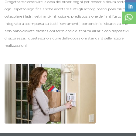
Progettare e costruire la casa dei propri sogni per renderla sicura sotto
ogni aspetto significa anche adottare tutti gli accorgimenti possibili per
ostacolare i ladri: vetri anti-intrusione, predisposizione dell’antifurto
integrato a scomparsa su tutti i serramenti, portoncini di sicurezza che
abbinano elevate prestazioni termiche e di tenuta all’aria con dispositivi
di sicurezza… queste sono alcune delle dotazioni standard delle nostre
realizzazioni.